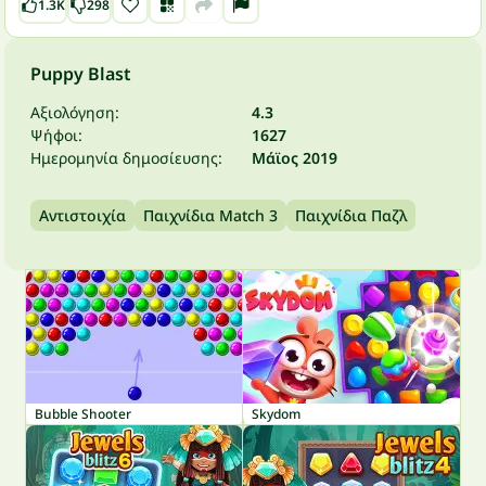
1.3K
298
Puppy Blast
Αξιολόγηση:
4.3
Ψήφοι:
1627
Ημερομηνία δημοσίευσης:
Μάϊος 2019
Αντιστοιχία
Παιχνίδια Match 3
Παιχνίδια Παζλ
Bubble Shooter
Skydom