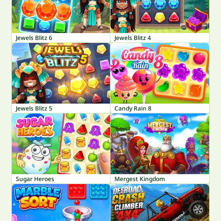
Jewels Blitz 6
Jewels Blitz 4
Jewels Blitz 5
Candy Rain 8
Sugar Heroes
Mergest Kingdom