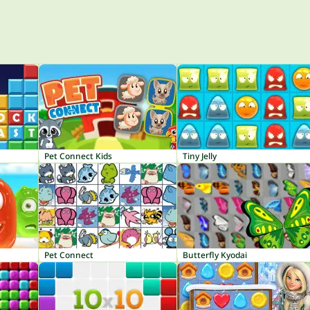
Pet Connect Kids
Tiny Jelly
Pet Connect
Butterfly Kyodai