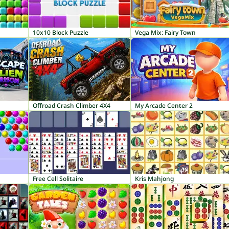
10x10 Block Puzzle
Vega Mix: Fairy Town
Offroad Crash Climber 4X4
My Arcade Center 2
Free Cell Solitaire
Kris Mahjong