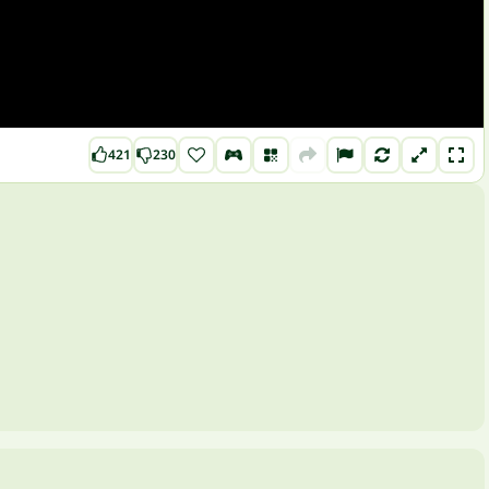
421
230