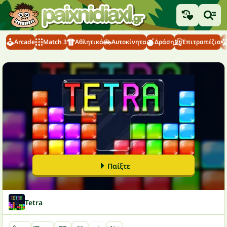
Arcade
Match 3
Αθλητικά
Αυτοκίνητα
Δράση
Επιτραπέζια
Παίξτε
Tetra