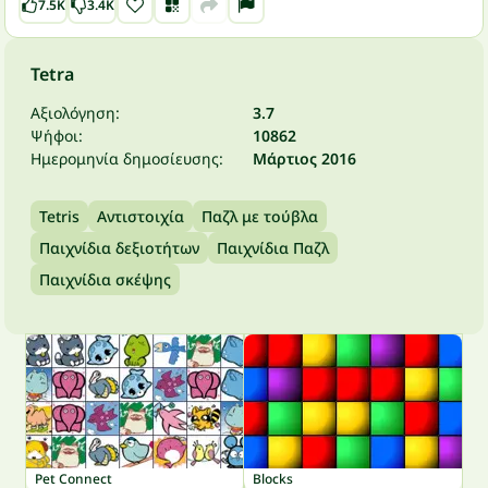
7.5K
3.4K
Tetra
Αξιολόγηση:
3.7
Ψήφοι:
10862
Ημερομηνία δημοσίευσης:
Μάρτιος 2016
Tetris
Αντιστοιχία
Παζλ με τούβλα
Παιχνίδια δεξιοτήτων
Παιχνίδια Παζλ
Παιχνίδια σκέψης
Pet Connect
Blocks