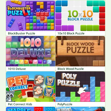
BlockBuster Puzzle
10x10 Block Puzzle
1010 Deluxe
Block Wood Puzzle
Pet Connect Kids
PolyPuzzle