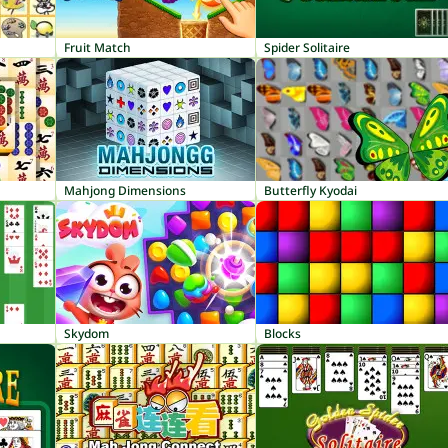
Fruit Match
Spider Solitaire
Mahjong Dimensions
Butterfly Kyodai
Skydom
Blocks