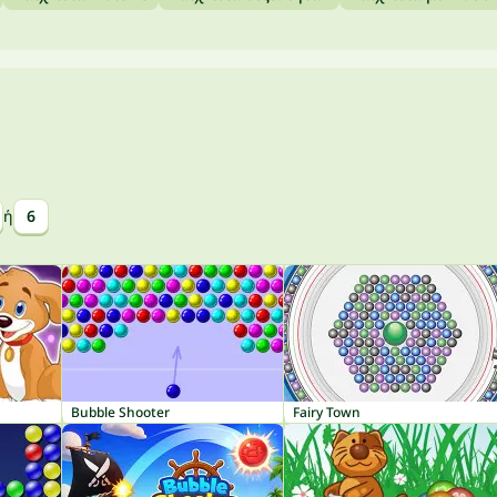
ή
6
Bubble Shooter
Fairy Town