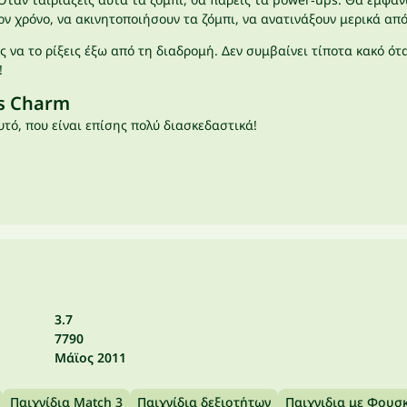
ν χρόνο, να ακινητοποιήσουν τα ζόμπι, να ανατινάξουν μερικά απ
 να το ρίξεις έξω από τη διαδρομή. Δεν συμβαίνει τίποτα κακό ότα
!
ns Charm
τό, που είναι επίσης πολύ διασκεδαστικά!
3.7
7790
Μάϊος 2011
Παιχνίδια Match 3
Παιχνίδια δεξιοτήτων
Παιχνιδια με Φουσ