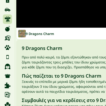
9 Dragons Charm
9 Dragons Charm
Πριν από πολύ καιρό, τα ζόμπι εξοντώθηκαν από του
ζόμπι ταιριάζοντας τρεις μπάλες του ίδιου χρώματος
για κάθε ζόμπι που τη διασχίζει. Προσπάθησε να υπ
Πώς παίζεται το 9 Dragons Charm
Ξεκινάς το επίπεδο με μερικά ζόμπι ήδη τοποθετημέ
ταιριάξουν 3 του ίδιου χρώματος, αφαιρούνται από τ
αρέσουν αυτά τα παιχνίδια ταιριάσματος, πρέπει να 
Συμβουλές για να κερδίσεις στο 9 
Κάποια ζόμπι έχουν χρήσιμα power‑ups πάνω τους. Ό