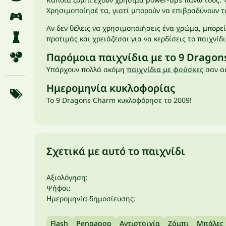
Χρησιμοποίησέ τα, γιατί μπορούν να επιβραδύνουν το
Αν δεν θέλεις να χρησιμοποιήσεις ένα χρώμα, μπορείς
προτιμάς και χρειάζεσαι για να κερδίσεις το παιχνίδι
Παρόμοια παιχνίδια με το 9 Drago
Υπάρχουν πολλά ακόμη
παιχνίδια με φούσκες
σαν αυ
Ημερομηνία κυκλοφορίας
Το 9 Dragons Charm κυκλοφόρησε το 2009!
Σχετικά με αυτό το παιχνίδι
Αξιολόγηση:
Ψήφοι:
Ημερομηνία δημοσίευσης:
Flash
Pengapop
Αντιστοιχία
Ζόμπι
Μπάλες