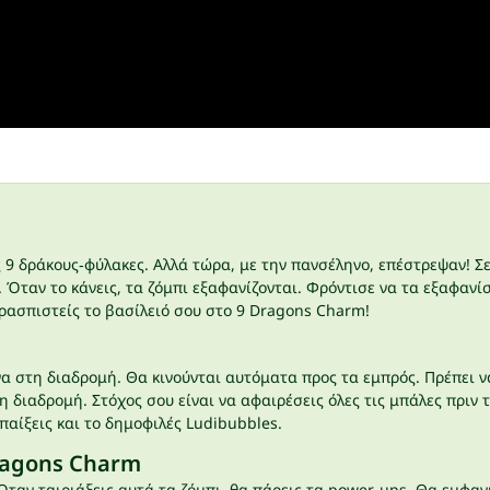
ς 9 δράκους‑φύλακες. Αλλά τώρα, με την πανσέληνο, επέστρεψαν! Σ
. Όταν το κάνεις, τα ζόμπι εξαφανίζονται. Φρόντισε να τα εξαφανί
ερασπιστείς το βασίλειό σου στο 9 Dragons Charm!
να στη διαδρομή. Θα κινούνται αυτόματα προς τα εμπρός. Πρέπει 
η διαδρομή. Στόχος σου είναι να αφαιρέσεις όλες τις μπάλες πριν 
παίξεις και το δημοφιλές Ludibubbles.
Dragons Charm
ταν ταιριάξεις αυτά τα ζόμπι, θα πάρεις τα power‑ups. Θα εμφανι