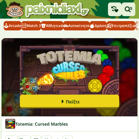
Arcade
Match 3
Αθλητικά
Αυτοκίνητα
Δράση
Επιτραπέζια
Παίξτε
Totemia: Cursed Marbles