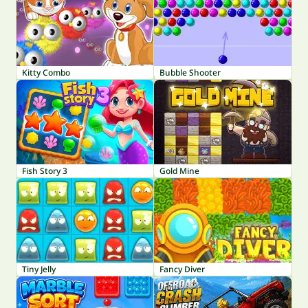
Kitty Combo
Bubble Shooter
Fish Story 3
Gold Mine
Tiny Jelly
Fancy Diver