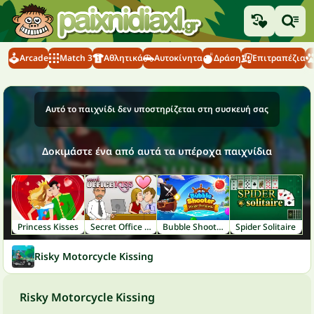
Arcade
Match 3
Αθλητικά
Αυτοκίνητα
Δράση
Επιτραπέζια
Αυτό το παιχνίδι δεν υποστηρίζεται στη συσκευή σας
Δοκιμάστε ένα από αυτά τα υπέροχα παιχνίδια
Princess Kisses
Secret Office Kissing
Bubble Shooter: Pirate Treasures
Spider Solitaire
Risky Motorcycle Kissing
Risky Motorcycle Kissing