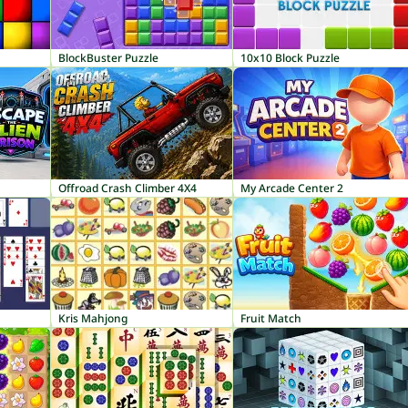
BlockBuster Puzzle
10x10 Block Puzzle
Offroad Crash Climber 4X4
My Arcade Center 2
Kris Mahjong
Fruit Match