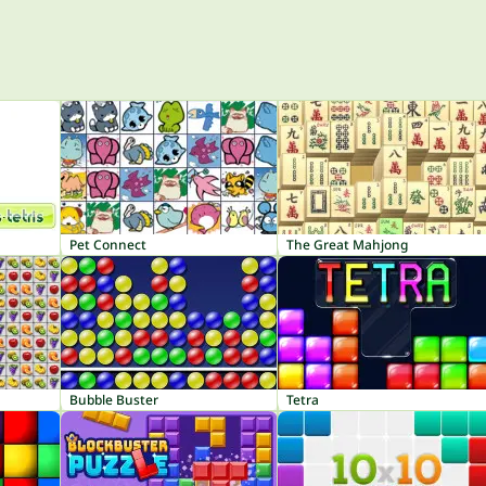
Pet Connect
The Great Mahjong
Bubble Buster
Tetra