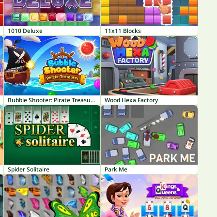
1010 Deluxe
11x11 Blocks
Bubble Shooter: Pirate Treasures
Wood Hexa Factory
Spider Solitaire
Park Me