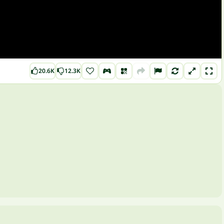
20.6K
12.3K