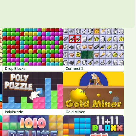
Drop Blocks
Connect 2
PolyPuzzle
Gold Miner