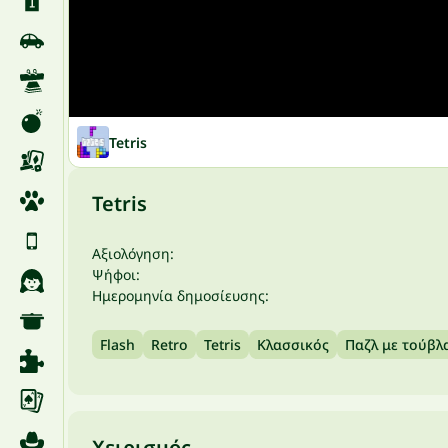
Tetris
Tetris
Αξιολόγηση:
Ψήφοι:
Ημερομηνία δημοσίευσης:
Flash
Retro
Tetris
Κλασσικός
Παζλ με τούβλ
Χειρισμός