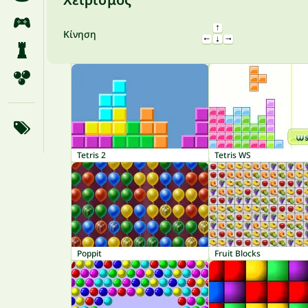
Κίνηση
Tetris 2
Tetris WS
Poppit
Fruit Blocks