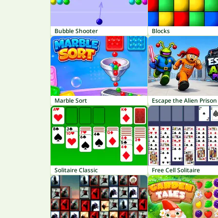
Bubble Shooter
Blocks
Marble Sort
Escape the Alien Prison
Solitaire Classic
Free Cell Solitaire