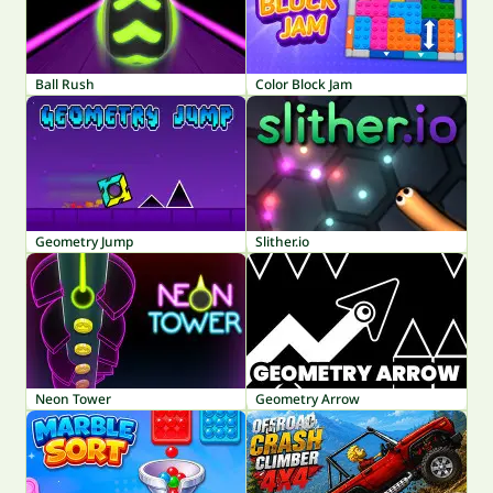
Ball Rush
Color Block Jam
Geometry Jump
Slither.io
Neon Tower
Geometry Arrow