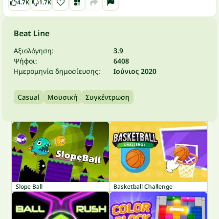
4.7K
1.7K
Beat Line
Αξιολόγηση:
3.9
Ψήφοι:
6408
Ημερομηνία δημοσίευσης:
Ιούνιος 2020
Casual
Μουσική
Συγκέντρωση
Slope Ball
Basketball Challenge