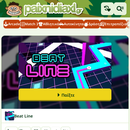
Arcade
Match 3
Αθλητικά
Αυτοκίνητα
Δράση
Επιτραπέζια
Παίξτε
Beat Line