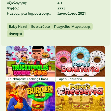
Αξιολόγηση:
4.1
Ψήφοι:
2773
Ημερομηνία δημοσίευσης:
Ιανουάριος 2021
Baby Hazel
Εστιατόριο
Παιχνιδια Μαγειρικης
Φαγητό
Trucktopolis: Cooking Chaos
Papa's Donuteria