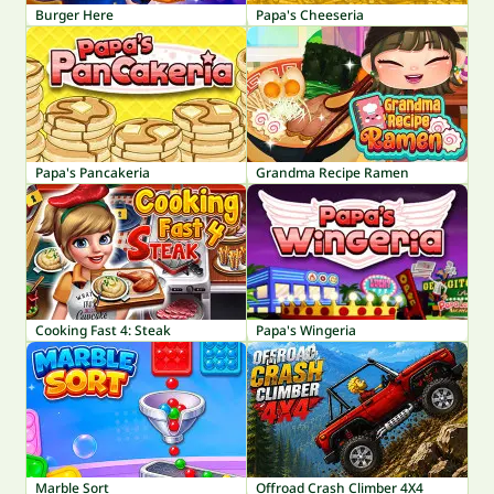
Burger Here
Papa's Cheeseria
Papa's Pancakeria
Grandma Recipe Ramen
Cooking Fast 4: Steak
Papa's Wingeria
Marble Sort
Offroad Crash Climber 4X4