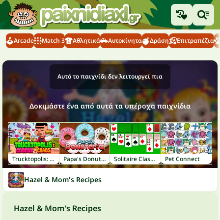
Arcade
Match 3
Αθλητικά
Αυτοκίνητα
Δράση
Επιτραπέζια
Αυτό το παιχνίδι δεν λειτουργεί πια
Δοκιμάστε ένα από αυτά τα υπέροχα παιχνίδια
Trucktopolis: Cooking Chaos
Papa's Donuteria
Solitaire Classic
Pet Connect
Hazel & Mom's Recipes
Hazel & Mom's Recipes