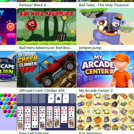
Parkour Block 6
Ball Tales - The Holy Treasure
Ball Hero Adventure: Red Bounce Ball
JomJom Jump
Offroad Crash Climber 4X4
My Arcade Center 2
Free Cell Solitaire
Kris Mahjong