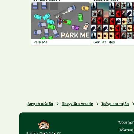
Park Me
Gorillaz Tiles
Αρχική σελίδα
Παιχνίδια Arcade
Τρέχα και πήδα
Όροι χρ
Πολιτική
©2026 Paixnidiaxl.gr