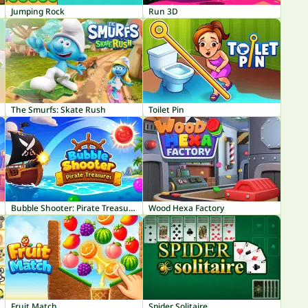
Jumping Rock
Run 3D
The Smurfs: Skate Rush
Toilet Pin
Bubble Shooter: Pirate Treasures
Wood Hexa Factory
Fruit Match
Spider Solitaire