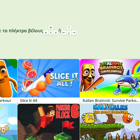
ή
 τα πλήκτρα βέλους
Parkour
Slice It All
Italian Brainrot: Survive Parkour