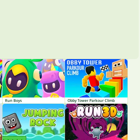
Run Boys
Obby Tower Parkour Climb