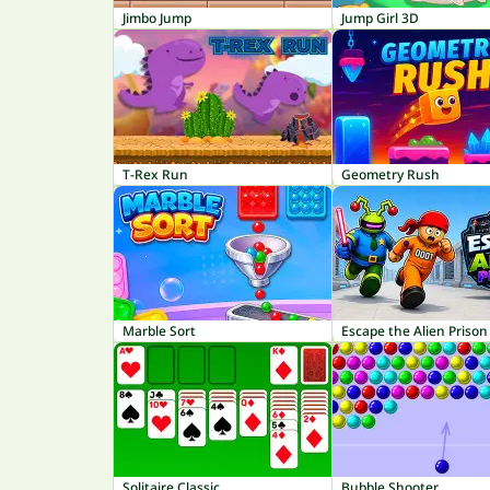
Jimbo Jump
Jump Girl 3D
T-Rex Run
Geometry Rush
Marble Sort
Escape the Alien Prison
Solitaire Classic
Bubble Shooter