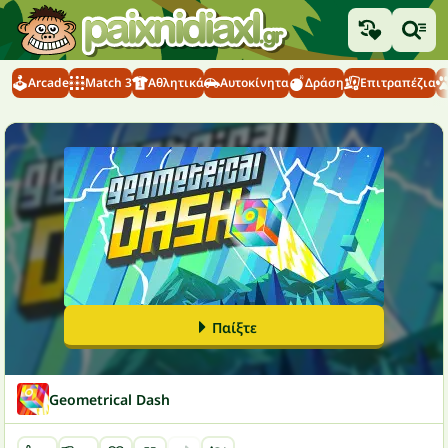
Arcade
Match 3
Αθλητικά
Αυτοκίνητα
Δράση
Επιτραπέζια
Παίξτε
Geometrical Dash