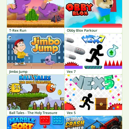
T-Rex Run
Obby Blox Parkour
Jimbo Jump
Vex 7
Ball Tales - The Holy Treasure
Vex 5