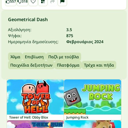
557
318
Geometrical Dash
Αξιολόγηση:
3.5
Ψήφοι:
875
Ημερομηνία δημοσίευσης:
Φεβρουάριος 2024
Άλμα
Επιβίωση
Παζλ με τούβλα
Παιχνίδια δεξιοτήτων
Πλατφόρμα
Τρέχα και πήδα
Tower of Hell: Obby Blox
Jumping Rock