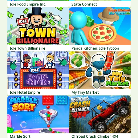
Idle Food Empire Inc.
State Connect
Idle Town Billionaire
Panda Kitchen: Idle Tycoon
Idle Hotel Empire
My Tiny Market
Marble Sort
Offroad Crash Climber 4X4