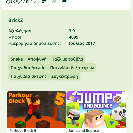
3K
1.1K
BrickZ
Αξιολόγηση:
3.9
Ψήφοι:
4099
Ημερομηνία δημοσίευσης:
Ιούλιος 2017
Snake
Αποφυγή
Παζλ με τούβλα
Παιχνίδια Arcade
Παιχνίδια δεξιοτήτων
Παιχνίδια σκέψης
Συγκέντρωση
Parkour Block 5
Jump and Bounce