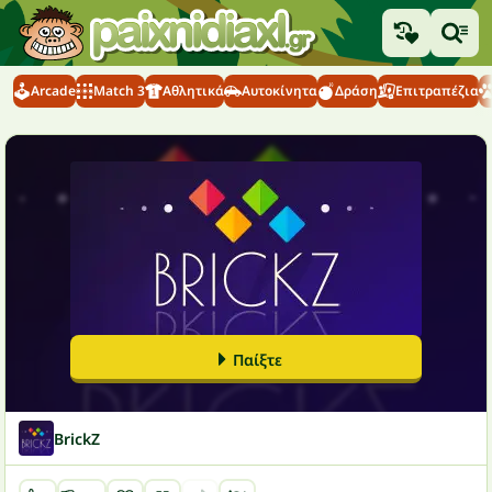
Arcade
Match 3
Αθλητικά
Αυτοκίνητα
Δράση
Επιτραπέζια
Παίξτε
BrickZ