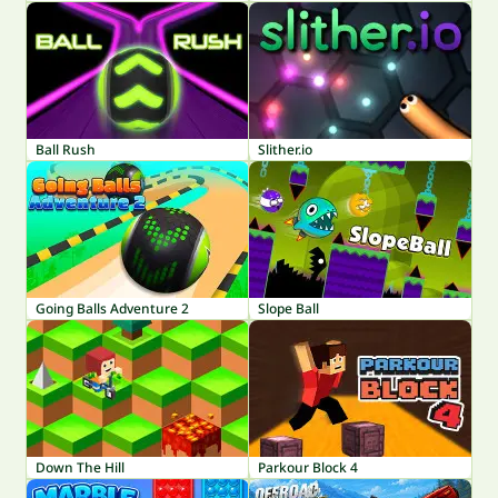
Ball Rush
Slither.io
Going Balls Adventure 2
Slope Ball
Down The Hill
Parkour Block 4