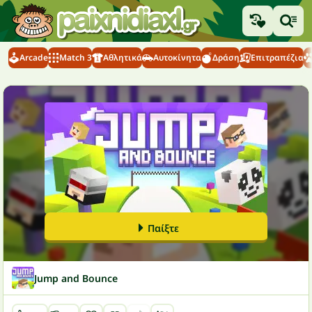
Arcade
Match 3
Αθλητικά
Αυτοκίνητα
Δράση
Επιτραπέζια
Παίξτε
Jump and Bounce