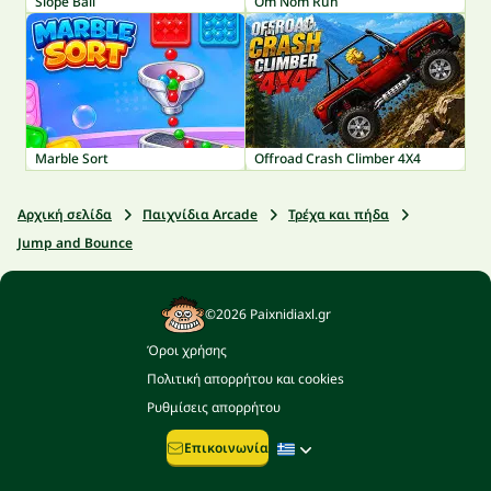
Slope Ball
Om Nom Run
Marble Sort
Offroad Crash Climber 4X4
Αρχική σελίδα
Παιχνίδια Arcade
Τρέχα και πήδα
Jump and Bounce
©2026 Paixnidiaxl.gr
Όροι χρήσης
Πολιτική απορρήτου και cookies
Ρυθμίσεις απορρήτου
Επικοινωνία