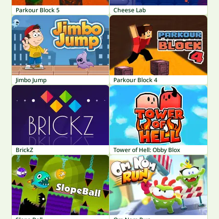
Parkour Block 5
Cheese Lab
Jimbo Jump
Parkour Block 4
BrickZ
Tower of Hell: Obby Blox