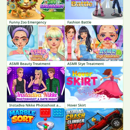
Funny Zoo Emergency
Fashion Battle
ASMR Beauty Treatment
ASMR Stye Treatment
Instadiva Nikke Photoshoot and Date Night
Hover Skirt