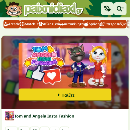
Arcade
Match 3
Αθλητικά
Αυτοκίνητα
Δράση
Επιτραπέζια
Παίξτε
Tom and Angela Insta Fashion