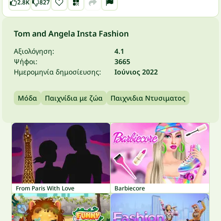
2.8K
827
Tom and Angela Insta Fashion
Αξιολόγηση:
4.1
Ψήφοι:
3665
Ημερομηνία δημοσίευσης:
Ιούνιος 2022
Μόδα
Παιχνίδια με ζώα
Παιχνιδια Ντυσιματος
From Paris With Love
Barbiecore