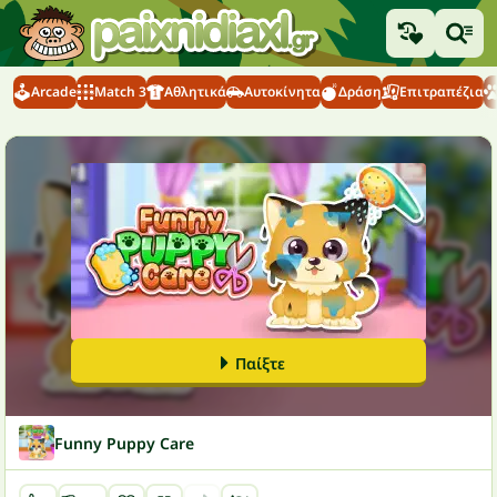
Arcade
Match 3
Αθλητικά
Αυτοκίνητα
Δράση
Επιτραπέζια
Παίξτε
Funny Puppy Care