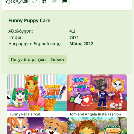
6K
1.3K
Funny Puppy Care
Αξιολόγηση:
4.3
Ψήφοι:
7371
Ημερομηνία δημοσίευσης:
Μάϊος 2022
Παιχνίδια με ζώα
Σκύλοι
Funny Pet Haircut
Tom and Angela Insta Fashion