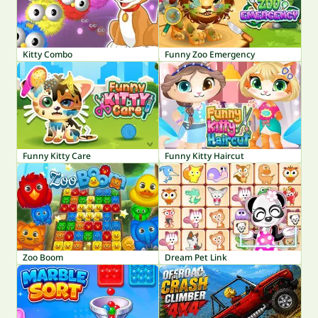
Kitty Combo
Funny Zoo Emergency
Funny Kitty Care
Funny Kitty Haircut
Zoo Boom
Dream Pet Link