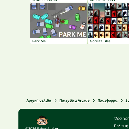
Park Me
Gorillaz Tiles
Αρχική σελίδα
Παιχνίδια Arcade
Πλατφόρμα
S
Όροι χρ
Πολιτική
©2026 Paixnidiaxl.gr