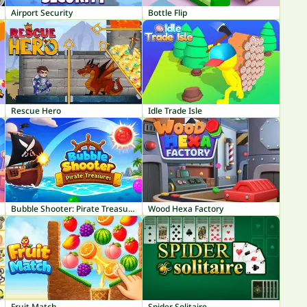
Airport Security
Bottle Flip
Rescue Hero
Idle Trade Isle
Bubble Shooter: Pirate Treasures
Wood Hexa Factory
Fruit Match
Spider Solitaire