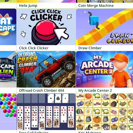
Helix Jump
Coin Merge Machine
Click Click Clicker
Draw Climber
Offroad Crash Climber 4X4
My Arcade Center 2
Free Cell Solitaire
Kris Mahjong