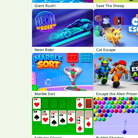
Giant Rush!
Save The Sheep
Neon Rider
Cat Escape
Marble Sort
Escape the Alien Prison
Solitaire Classic
Bubble Shooter