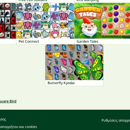
Pet Connect
Garden Tales
Butterfly Kyodai
quare Bird
ήσης
Ρυθμίσεις απορρ
 απορρήτου και cookies