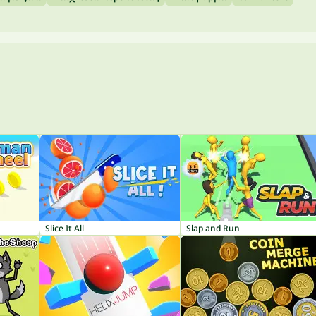
Slice It All
Slap and Run