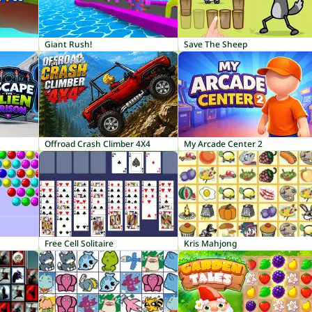
Giant Rush!
Save The Sheep
Offroad Crash Climber 4X4
My Arcade Center 2
Free Cell Solitaire
Kris Mahjong