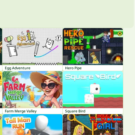
Egg Adventure
Hero Pipe
Farm Merge Valley
Square Bird