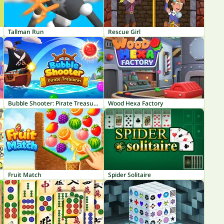
Tallman Run
Rescue Girl
Bubble Shooter: Pirate Treasures
Wood Hexa Factory
Fruit Match
Spider Solitaire