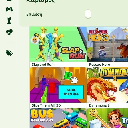
Επίθεση
Slap and Run
Rescue Hero
Slice Them All! 3D
Dynamons 8