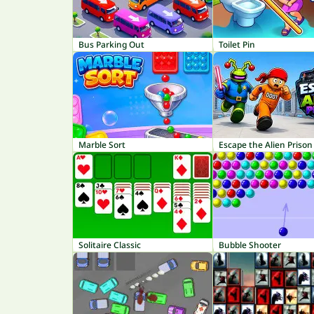
Bus Parking Out
Toilet Pin
Marble Sort
Escape the Alien Prison
Solitaire Classic
Bubble Shooter