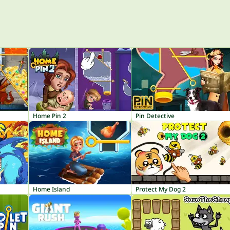
Home Pin 2
Pin Detective
Home Island
Protect My Dog 2