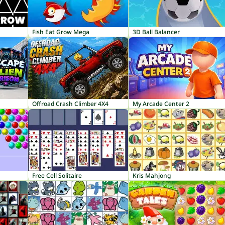
Fish Eat Grow Mega
3D Ball Balancer
Offroad Crash Climber 4X4
My Arcade Center 2
Free Cell Solitaire
Kris Mahjong