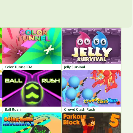
Color Tunnel FM
Jelly Survival
Ball Rush
Crowd Clash Rush