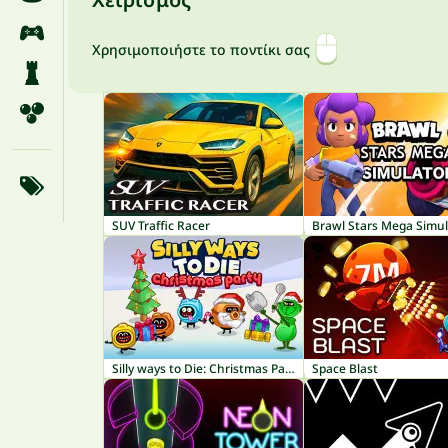
Χρησιμοποιήστε το ποντίκι σας
SUV Traffic Racer
Brawl Stars Mega Simul
Silly ways to Die: Christmas Party
Space Blast