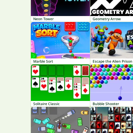
Neon Tower
Geometry Arrow
Marble Sort
Escape the Alien Prison
Solitaire Classic
Bubble Shooter