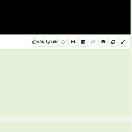
4.3K
1.6K