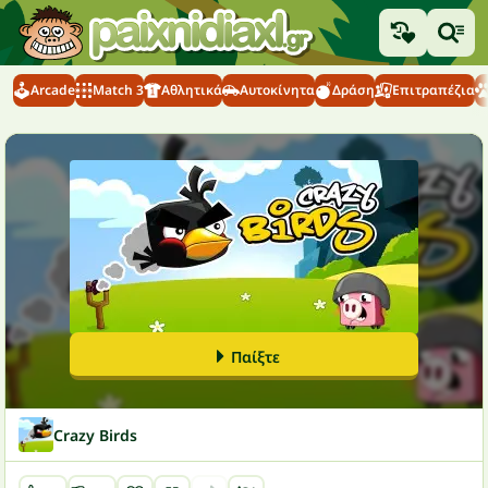
Arcade
Match 3
Αθλητικά
Αυτοκίνητα
Δράση
Επιτραπέζια
Παίξτε
Crazy Birds