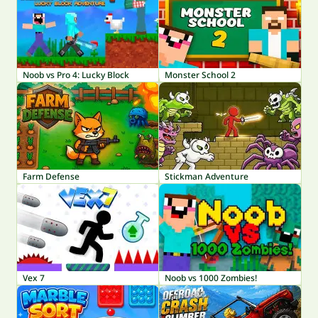
Noob vs Pro 4: Lucky Block
Monster School 2
Farm Defense
Stickman Adventure
Vex 7
Noob vs 1000 Zombies!