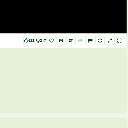
632
217