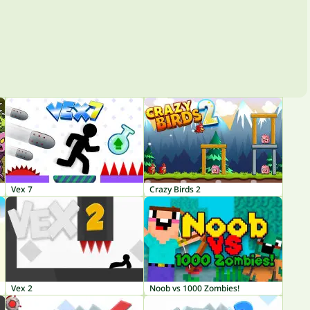
Vex 7
Crazy Birds 2
Vex 2
Noob vs 1000 Zombies!