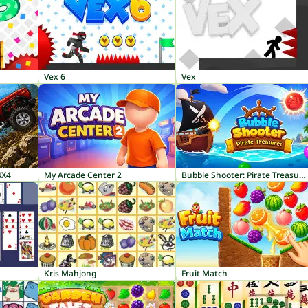
Vex 6
Vex
4X4
My Arcade Center 2
Bubble Shooter: Pirate Treasures
Kris Mahjong
Fruit Match