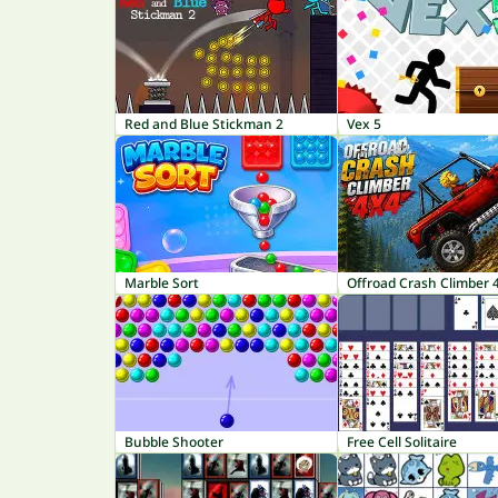
Red and Blue Stickman 2
Vex 5
Marble Sort
Offroad Crash Climber 
Bubble Shooter
Free Cell Solitaire