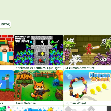
ματος
Stickman vs Zombies: Epic Fight
Stickman Adventure
ock
Farm Defense
Human Wheel