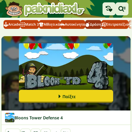
Arcade
Match 3
Αθλητικά
Αυτοκίνητα
Δράση
Επιτραπέζια
Παίξτε
Bloons Tower Defense 4