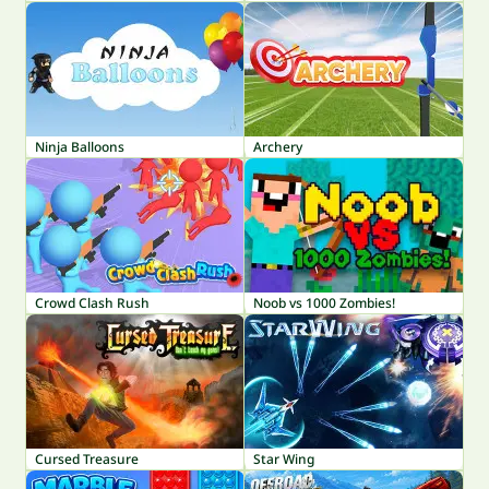
Ninja Balloons
Archery
Crowd Clash Rush
Noob vs 1000 Zombies!
Cursed Treasure
Star Wing