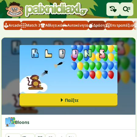
Arcade
Match 3
Αθλητικά
Αυτοκίνητα
Δράση
Επιτραπέζια
Παίξτε
Bloons