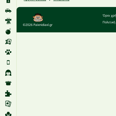
Όροι χρ
Πολιτική
©2026 Paixnidiaxl.gr