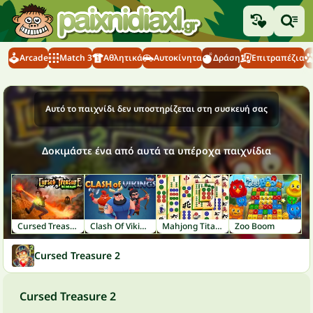
Arcade
Match 3
Αθλητικά
Αυτοκίνητα
Δράση
Επιτραπέζια
Αυτό το παιχνίδι δεν υποστηρίζεται στη συσκευή σας
Δοκιμάστε ένα από αυτά τα υπέροχα παιχνίδια
Cursed Treasure
Clash Of Vikings
Mahjong Titans
Zoo Boom
Cursed Treasure 2
Cursed Treasure 2