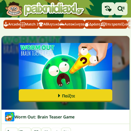
Arcade
Match 3
Αθλητικά
Αυτοκίνητα
Δράση
Επιτραπέζια
Παίξτε
Worm Out: Brain Teaser Game