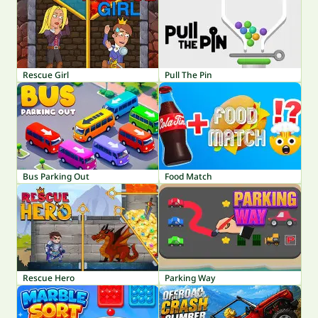
Rescue Girl
Pull The Pin
Bus Parking Out
Food Match
Rescue Hero
Parking Way