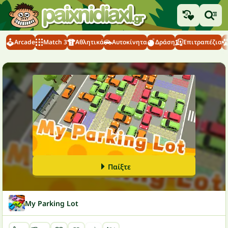
Arcade
Match 3
Αθλητικά
Αυτοκίνητα
Δράση
Επιτραπέζια
Παίξτε
My Parking Lot