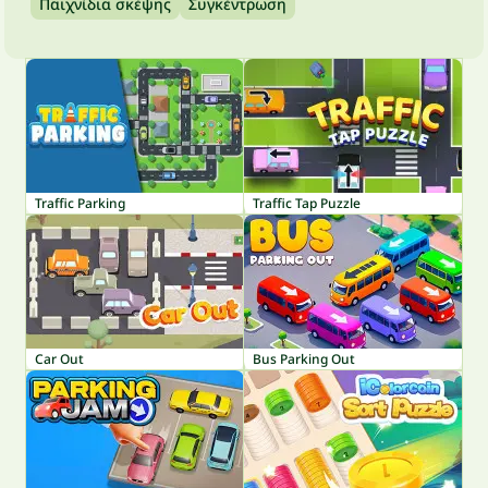
Παιχνίδια σκέψης
Συγκέντρωση
Traffic Parking
Traffic Tap Puzzle
Car Out
Bus Parking Out