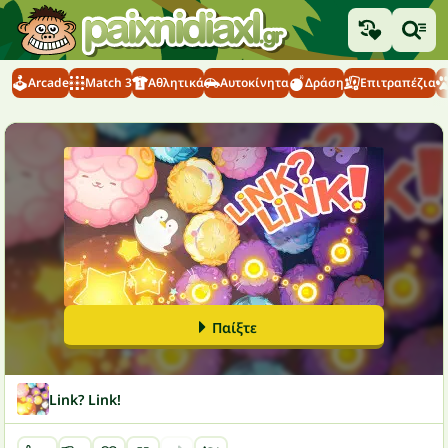
Arcade
Match 3
Αθλητικά
Αυτοκίνητα
Δράση
Επιτραπέζια
Παίξτε
Link? Link!