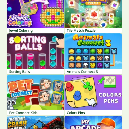
Jewel Coloring
Tile Match Puzzle
Sorting Balls
Animals Connect 3
Pet Connect Kids
Colors Pins