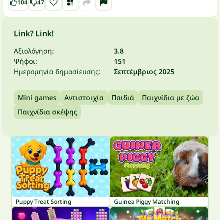
104
47
Link? Link!
Αξιολόγηση:
3.8
Ψήφοι:
151
Ημερομηνία δημοσίευσης:
Σεπτέμβριος 2025
Mini games
Αντιστοιχία
Παιδιά
Παιχνίδια με ζώα
Παιχνίδια σκέψης
Puppy Treat Sorting
Guinea Piggy Matching