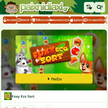
Arcade
Match 3
Αθλητικά
Αυτοκίνητα
Δράση
Επιτραπέζια
Παίξτε
Foxy Eco Sort