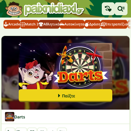
Arcade
Match 3
Αθλητικά
Αυτοκίνητα
Δράση
Επιτραπέζια
Παίξτε
Darts