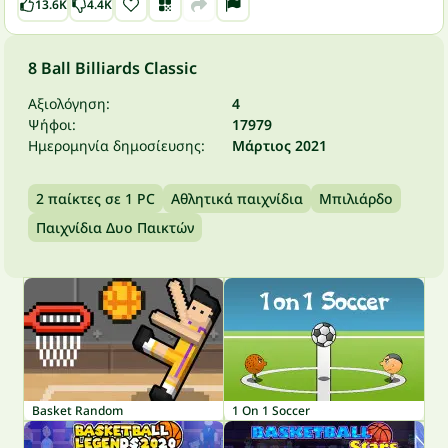
13.6K
4.4K
8 Ball Billiards Classic
Αξιολόγηση:
4
Ψήφοι:
17979
Ημερομηνία δημοσίευσης:
Μάρτιος 2021
2 παίκτες σε 1 PC
Αθλητικά παιχνίδια
Μπιλιάρδο
Παιχνίδια Δυο Παικτών
Basket Random
1 On 1 Soccer