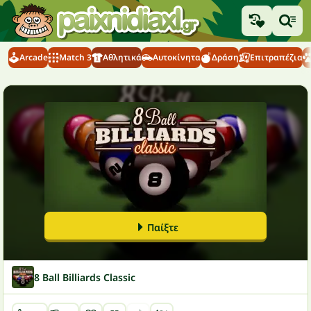
Arcade
Match 3
Αθλητικά
Αυτοκίνητα
Δράση
Επιτραπέζια
Παίξτε
8 Ball Billiards Classic