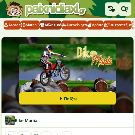
Arcade
Match 3
Αθλητικά
Αυτοκίνητα
Δράση
Επιτραπέζια
Παίξτε
Bike Mania