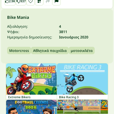
2.9K
937
Bike Mania
Αξιολόγηση:
4
Ψήφοι:
3811
Ημερομηνία δημοσίευσης:
Ιανουάριος 2020
Motorcross
Αθλητικά παιχνίδια
μοτοσικλέτα
Extreme Bikers
Bike Racing 3