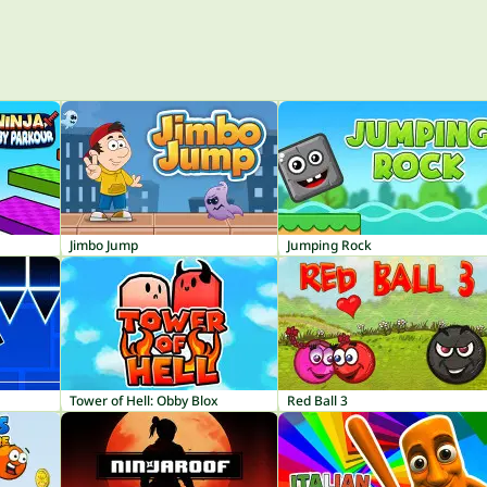
Jimbo Jump
Jumping Rock
Tower of Hell: Obby Blox
Red Ball 3