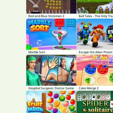
Red and Blue Stickman 2
Ball Tales - The Holy Tr
Marble Sort
Escape the Alien Prison
Hospital Surgeon: Doctor Game
Cake Merge 2