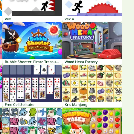
Vex
Vex 4
Bubble Shooter: Pirate Treasures
Wood Hexa Factory
Free Cell Solitaire
Kris Mahjong