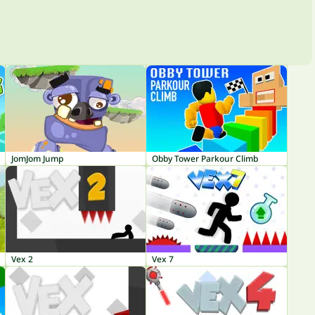
JomJom Jump
Obby Tower Parkour Climb
Vex 2
Vex 7