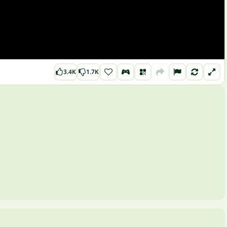
3.4K
1.7K