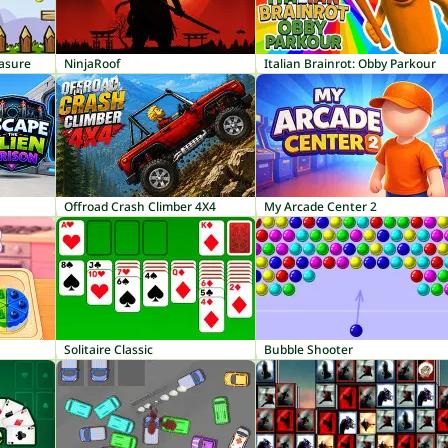
easure
NinjaRoof
Italian Brainrot: Obby Parkour
Offroad Crash Climber 4X4
My Arcade Center 2
Solitaire Classic
Bubble Shooter