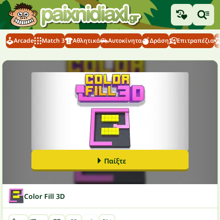
Arcade
Match 3
Αθλητικά
Αυτοκίνητα
Δράση
Επιτραπέζια
Παίξτε
Color Fill 3D