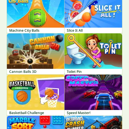
Machine City Balls
Slice It All
Cannon Balls 3D
Toilet Pin
Basketball Challenge
Speed Master!