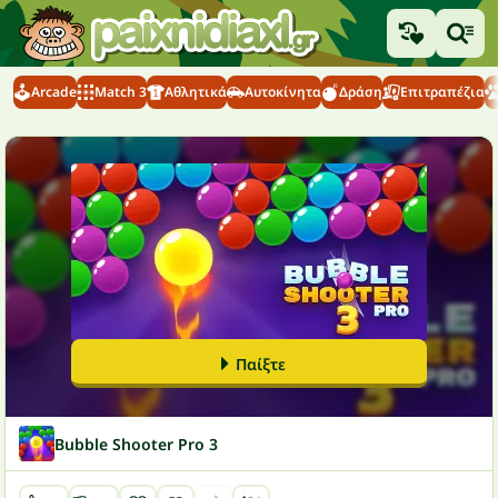
Arcade
Match 3
Αθλητικά
Αυτοκίνητα
Δράση
Επιτραπέζια
Παίξτε
Bubble Shooter Pro 3