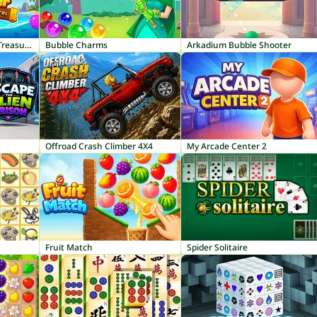
Bubble Shooter: Pirate Treasures
Bubble Charms
Arkadium Bubble Shooter
Offroad Crash Climber 4X4
My Arcade Center 2
Fruit Match
Spider Solitaire