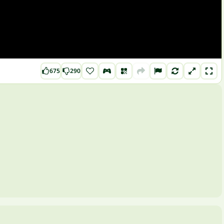
675
290