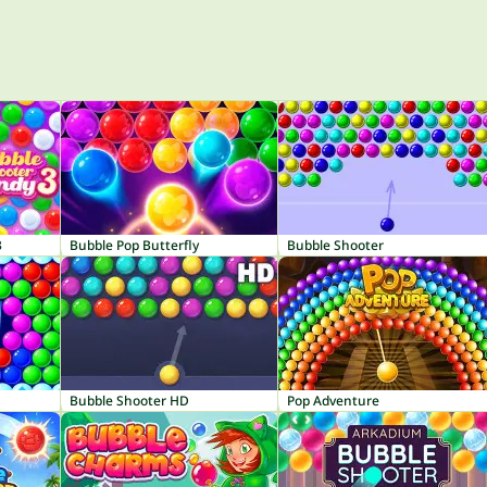
3
Bubble Pop Butterfly
Bubble Shooter
Bubble Shooter HD
Pop Adventure