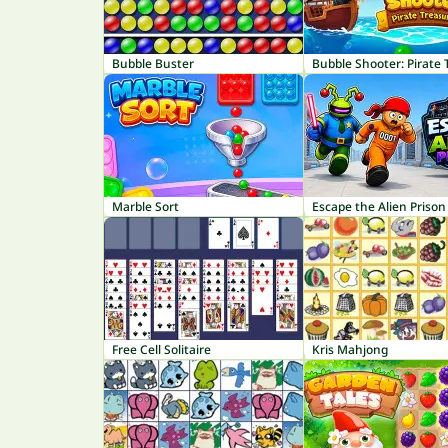
Bubble Buster
Marble Sort
Escape the Alien Prison
Free Cell Solitaire
Kris Mahjong