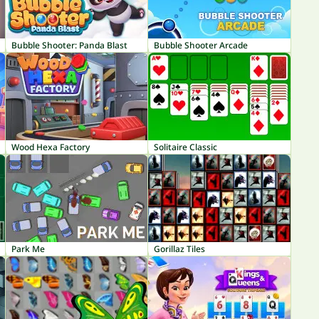
Bubble Shooter: Panda Blast
Bubble Shooter Arcade
Wood Hexa Factory
Solitaire Classic
Park Me
Gorillaz Tiles