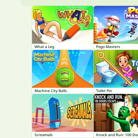
What a Leg
Pogo Masters
Machine City Balls
Toilet Pin
Screamals