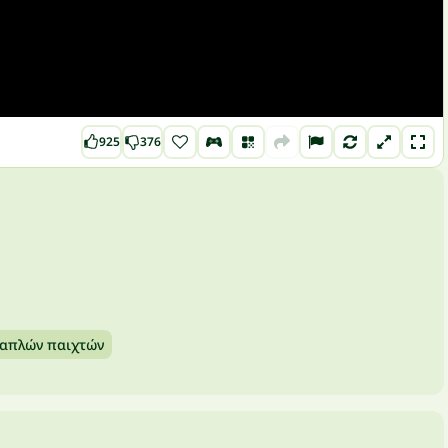
925
376
λαπλών παιχτών