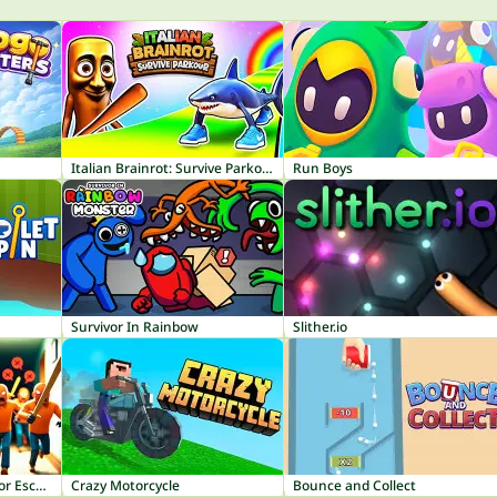
Italian Brainrot: Survive Parkour
Run Boys
Survivor In Rainbow
Slither.io
Knock and Run: 100 Door Escape
Crazy Motorcycle
Bounce and Collect