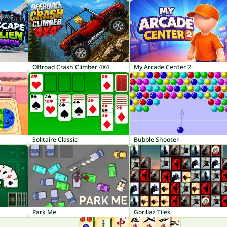
Offroad Crash Climber 4X4
My Arcade Center 2
Solitaire Classic
Bubble Shooter
Park Me
Gorillaz Tiles