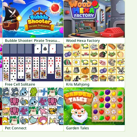
Bubble Shooter: Pirate Treasures
Wood Hexa Factory
Free Cell Solitaire
Kris Mahjong
Pet Connect
Garden Tales