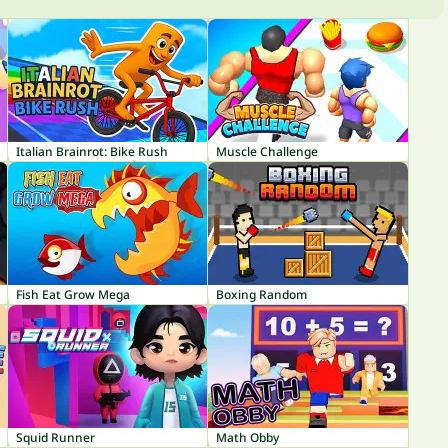
Italian Brainrot: Bike Rush
Muscle Challenge
Fish Eat Grow Mega
Boxing Random
Squid Runner
Math Obby