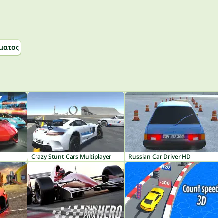
ματος
Crazy Stunt Cars Multiplayer
Russian Car Driver HD