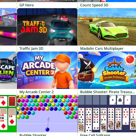
GP Hero
Count Speed 3D
Traffic Jam 3D
Madalin Cars Multiplayer
My Arcade Center 2
Bubble Shooter: Pirate Treasures
Bubble Shooter
Free Cell Solitaire