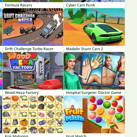
Formula Racers
Cyber Cars Punk
Drift Challenge Turbo Racer
Madalin Stunt Cars 2
Wood Hexa Factory
Hospital Surgeon: Doctor Game
Kris Mahjong
Fruit Match