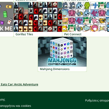
Gorillaz Tiles
Pet Connect
Mahjong Dimensions
 Eats Car: Arctic Adventure
ήσης
Ρυθμίσεις απορρ
 απορρήτου και cookies