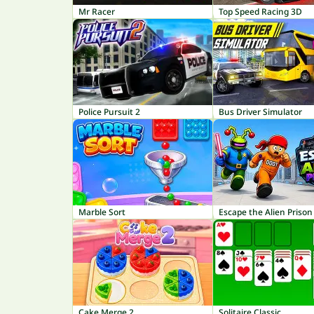
Mr Racer
Top Speed Racing 3D
Police Pursuit 2
Bus Driver Simulator
Marble Sort
Escape the Alien Prison
Cake Merge 2
Solitaire Classic