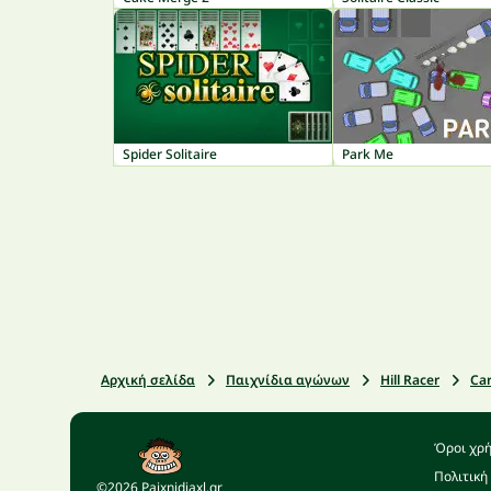
Spider Solitaire
Park Me
Αρχική σελίδα
Παιχνίδια αγώνων
Hill Racer
Car
Όροι χρ
Πολιτική
©2026 Paixnidiaxl.gr