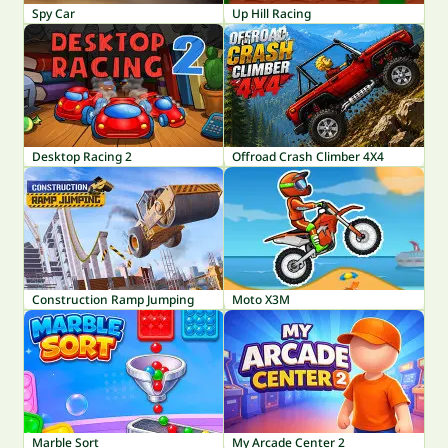
Spy Car
Up Hill Racing
Desktop Racing 2
Offroad Crash Climber 4X4
Construction Ramp Jumping
Moto X3M
Marble Sort
My Arcade Center 2