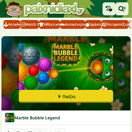
Arcade
Match 3
Αθλητικά
Αυτοκίνητα
Δράση
Επιτραπέζια
Παίξτε
Marble Bubble Legend