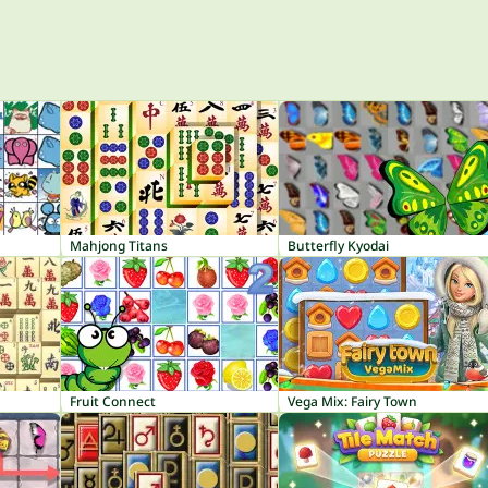
Mahjong Titans
Butterfly Kyodai
Fruit Connect
Vega Mix: Fairy Town