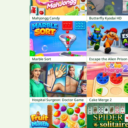
Mahjongg Candy
Butterfly Kyodai HD
Marble Sort
Escape the Alien Prison
Hospital Surgeon: Doctor Game
Cake Merge 2