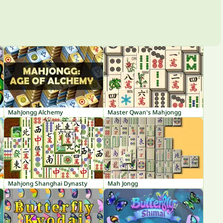
MahJongg Alchemy
Master Qwan's Mahjongg
Mahjong Shanghai Dynasty
Mah Jongg