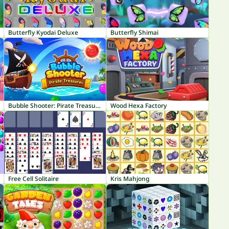
Butterfly Kyodai Deluxe
Butterfly Shimai
Bubble Shooter: Pirate Treasures
Wood Hexa Factory
Free Cell Solitaire
Kris Mahjong