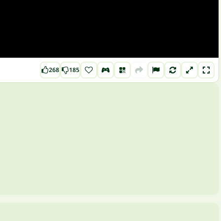
268
185