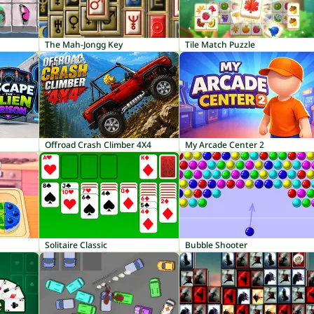
The Mah-Jongg Key
Tile Match Puzzle
Offroad Crash Climber 4X4
My Arcade Center 2
Solitaire Classic
Bubble Shooter