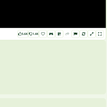
5.6K
1.4K