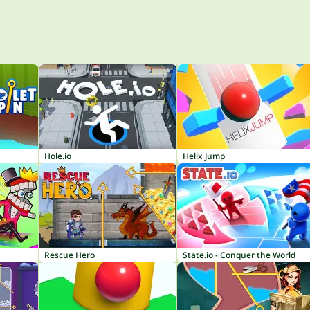
Hole.io
Helix Jump
Rescue Hero
State.io - Conquer the World