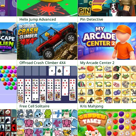
Helix Jump Advanced
Pin Detective
Offroad Crash Climber 4X4
My Arcade Center 2
Free Cell Solitaire
Kris Mahjong