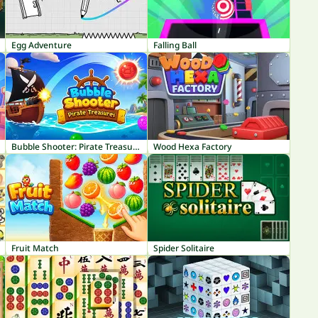
Egg Adventure
Falling Ball
Bubble Shooter: Pirate Treasures
Wood Hexa Factory
Fruit Match
Spider Solitaire