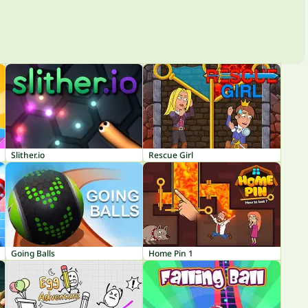
Slither.io
Rescue Girl
Going Balls
Home Pin 1