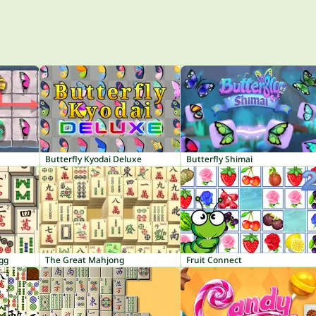
Butterfly Kyodai Deluxe
Butterfly Shimai
gg
The Great Mahjong
Fruit Connect