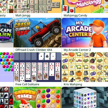
asty
Mah Jongg
Mahjongg Candy
Offroad Crash Climber 4X4
My Arcade Center 2
Free Cell Solitaire
Kris Mahjong