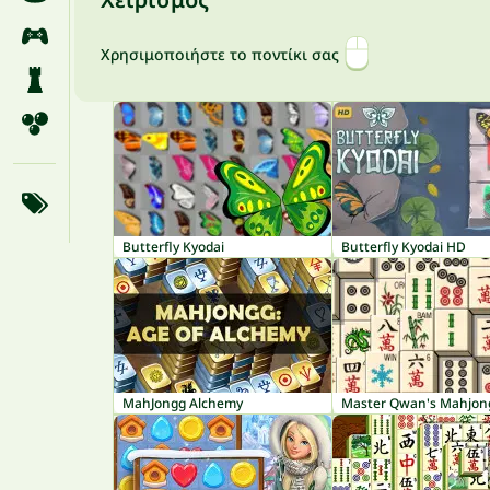
Χρησιμοποιήστε το ποντίκι σας
Butterfly Kyodai
Butterfly Kyodai HD
MahJongg Alchemy
Master Qwan's Mahjon