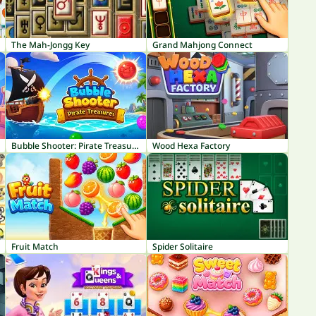
The Mah-Jongg Key
Grand Mahjong Connect
Bubble Shooter: Pirate Treasures
Wood Hexa Factory
Fruit Match
Spider Solitaire