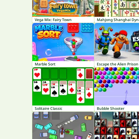
Vega Mix: Fairy Town
Mahjong Shanghai Dyn
Marble Sort
Escape the Alien Prison
Solitaire Classic
Bubble Shooter