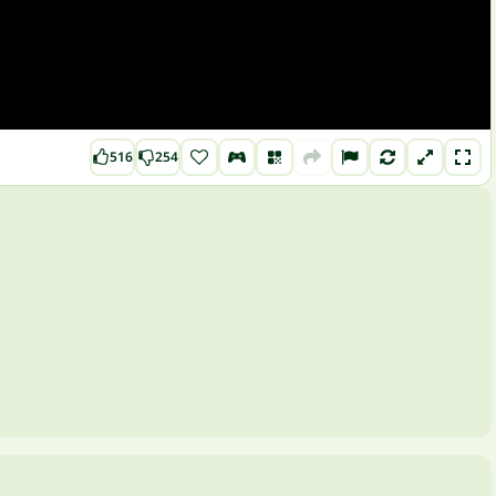
516
254