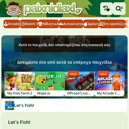
Arcade
Match 3
Αθλητικά
Αυτοκίνητα
Δράση
Επιτραπέζια
Αυτό το παιχνίδι δεν υποστηρίζεται στη συσκευή σας
Δοκιμάστε ένα από αυτά τα υπέροχα παιχνίδια
ΝΈΟ
ΝΈΟ
My Free Farm 2
Mope.io
Offroad Crash Climber 4X4
My Arcade Center 2
Let's Fish!
Let's Fish!