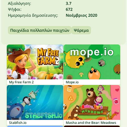
Αξιολόγηση:
3.7
Ψήφοι:
672
Ημερομηνία δημοσίευσης:
Νοέμβριος 2020
Παιχνίδια πολλαπλών παιχτών
Ψάρεμα
My Free Farm 2
Mope.io
Stabfish.io
Masha and the Bear: Meadows