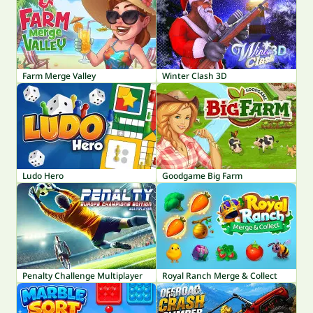
Farm Merge Valley
Winter Clash 3D
Ludo Hero
Goodgame Big Farm
Penalty Challenge Multiplayer
Royal Ranch Merge & Collect