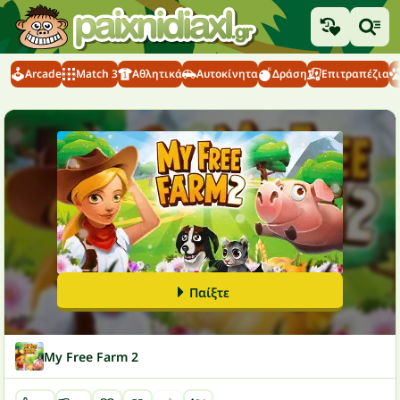
Arcade
Match 3
Αθλητικά
Αυτοκίνητα
Δράση
Επιτραπέζια
Παίξτε
My Free Farm 2