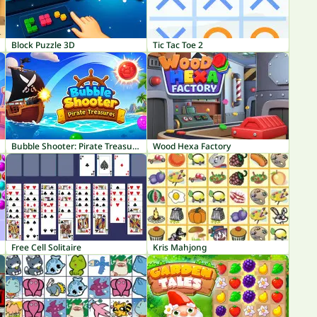
Block Puzzle 3D
Tic Tac Toe 2
Bubble Shooter: Pirate Treasures
Wood Hexa Factory
Free Cell Solitaire
Kris Mahjong