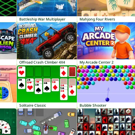
Battleship War Multiplayer
Mahjong Four Rivers
Offroad Crash Climber 4X4
My Arcade Center 2
Solitaire Classic
Bubble Shooter