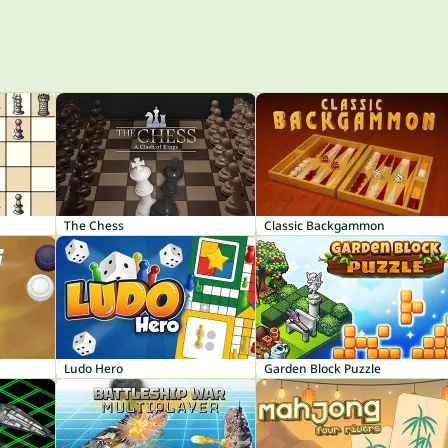
The Chess
Classic Backgammon
Ludo Hero
Garden Block Puzzle