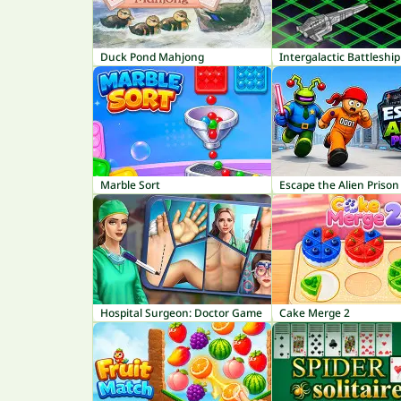
Duck Pond Mahjong
Intergalactic Battleship
Marble Sort
Escape the Alien Prison
Hospital Surgeon: Doctor Game
Cake Merge 2