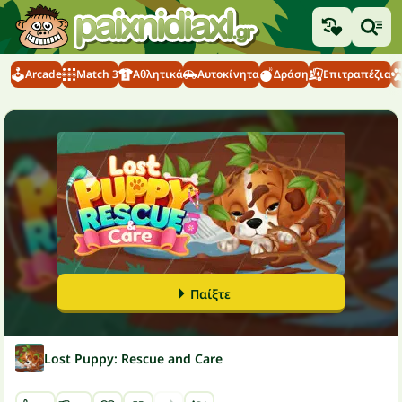
Arcade
Match 3
Αθλητικά
Αυτοκίνητα
Δράση
Επιτραπέζια
Παίξτε
Lost Puppy: Rescue and Care