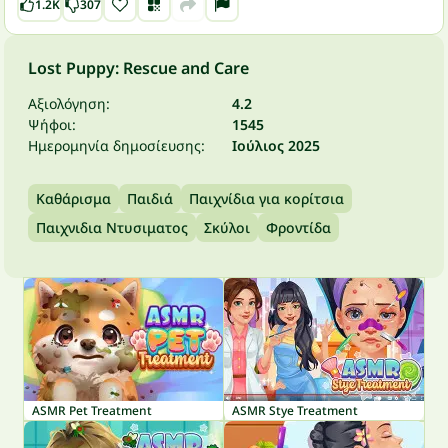
1.2K
307
Lost Puppy: Rescue and Care
Αξιολόγηση:
4.2
Ψήφοι:
1545
Ημερομηνία δημοσίευσης:
Ιούλιος 2025
Καθάρισμα
Παιδιά
Παιχνίδια για κορίτσια
Παιχνιδια Ντυσιματος
Σκύλοι
Φροντίδα
ASMR Pet Treatment
ASMR Stye Treatment