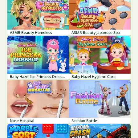
ASMR Beauty Homeless
ASMR Beauty Japanese Spa
Baby Hazel Ice Princess Dressup
Baby Hazel Hygiene Care
Nose Hospital
Fashion Battle