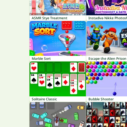
ASMR Stye Treatment
Marble Sort
Escape the Alien Prison
Solitaire Classic
Bubble Shooter