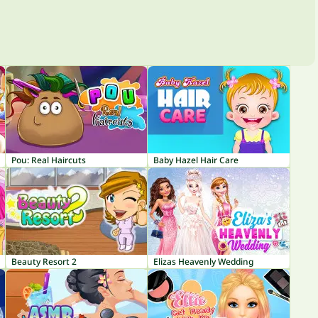
Pou: Real Haircuts
Baby Hazel Hair Care
Beauty Resort 2
Elizas Heavenly Wedding