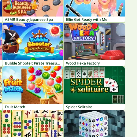
ASMR Beauty Japanese Spa
Ellie Get Ready with Me
Bubble Shooter: Pirate Treasures
Wood Hexa Factory
Fruit Match
Spider Solitaire