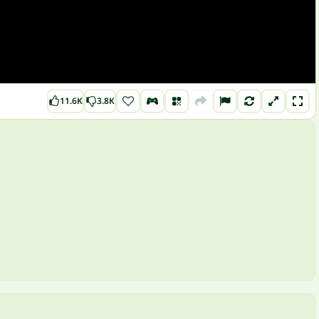
11.6K
3.8K