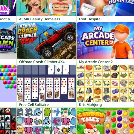
Instadiva Nikke Photoshoot and Date Night
ASMR Beauty Homeless
Foot Hospital
Offroad Crash Climber 4X4
My Arcade Center 2
Free Cell Solitaire
Kris Mahjong