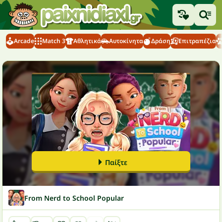
Arcade
Match 3
Αθλητικά
Αυτοκίνητα
Δράση
Επιτραπέζια
Παίξτε
From Nerd to School Popular