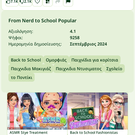
7.1K
2.1K
From Nerd to School Popular
Αξιολόγηση:
4.1
Ψήφοι:
9258
Ημερομηνία δημοσίευσης:
Σεπτέμβριος 2024
Back to School
Ομορφιάς
Παιχνίδια για κορίτσια
Παιχνιδια Μακιγιάζ
Παιχνιδια Ντυσιματος
Σχολείο
το Ποντίκι
ASMR Stye Treatment
Back to School Fashionistas