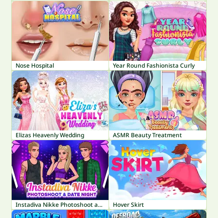
Nose Hospital
Year Round Fashionista Curly
Elizas Heavenly Wedding
ASMR Beauty Treatment
Instadiva Nikke Photoshoot and Date Night
Hover Skirt