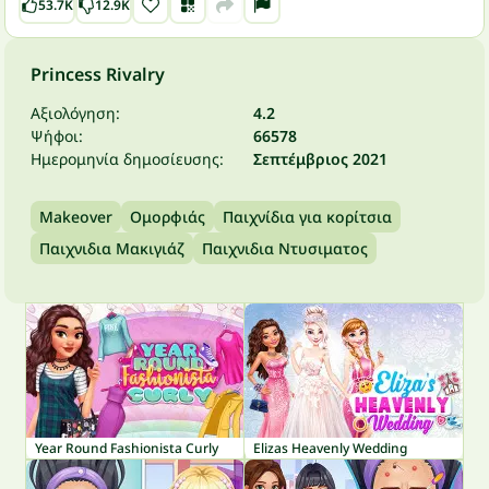
53.7K
12.9K
Princess Rivalry
Αξιολόγηση:
4.2
Ψήφοι:
66578
Ημερομηνία δημοσίευσης:
Σεπτέμβριος 2021
Makeover
Ομορφιάς
Παιχνίδια για κορίτσια
Παιχνιδια Μακιγιάζ
Παιχνιδια Ντυσιματος
Year Round Fashionista Curly
Elizas Heavenly Wedding