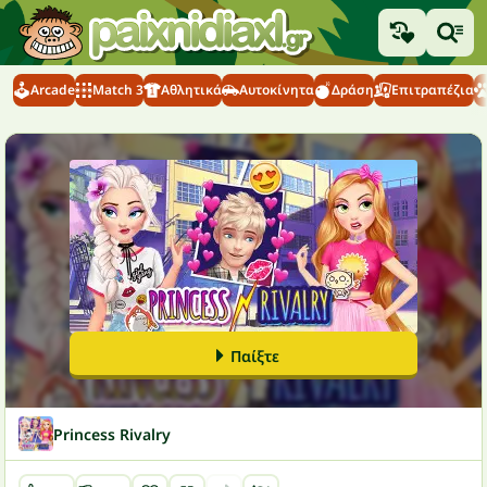
Arcade
Match 3
Αθλητικά
Αυτοκίνητα
Δράση
Επιτραπέζια
Παίξτε
Princess Rivalry