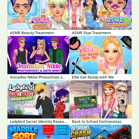
ASMR Beauty Treatment
ASMR Stye Treatment
Instadiva Nikke Photoshoot and Date Night
Ellie Get Ready with Me
Ladybird Secret Identity Revealed
Back to School Fashionistas